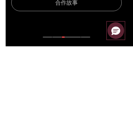
026 全球最佳CFD券商
2025 全球最佳
World Finance Awards
Professional Trader A
2024 最佳CFD券商
2023 全球最佳
World Finance Awards
Global Forex 
一键交易全球
涵盖全球300+ 主流投资产品，提供机构级流动性和极低点